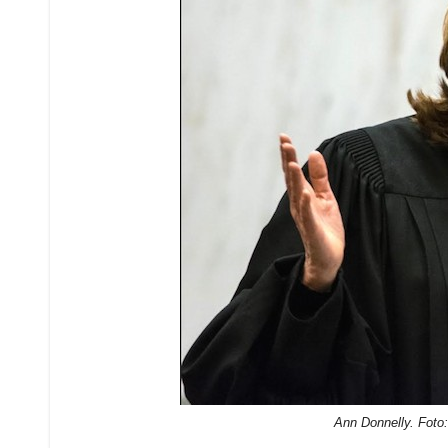
Ann Donnelly. Foto:
El lunes 30 de enero, la fiscal general Sally Yate
Departamento de Justicia que no prepararan la def
que este violaba la constitución. En la carta, Yates
el Departamento de Justicia no presentará argumen
que considere que es lo adecuado.