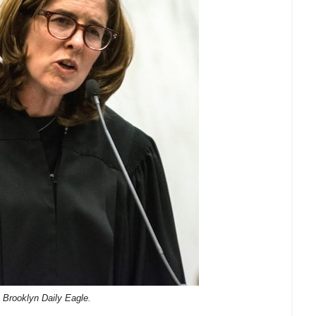
 Brooklyn Daily Eagle.
s a través de una carta ordenó a los abogados del
ensa del decreto migratorio, ya que consideraba
 dice que mientras ella sea la fiscal general interna,
tos en defensa de la orden del presidente, salvo