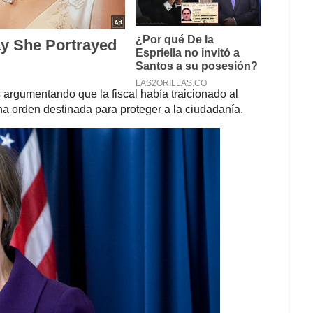
Zachary D. Porter/Daily Report
ncial, su comportamiento misógino y machista lo ha
s. Lo anterior lo pudo ver el mundo entero el día de