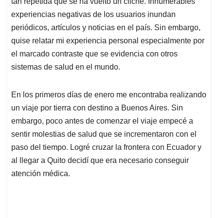
tan repetida que se ha vuelto un cliché. Innumerables
A
o
d
d
p
o
I
s
experiencias negativas de los usuarios inundan
p
k
n
periódicos, artículos y noticias en el país. Sin embargo,
quise relatar mi experiencia personal especialmente por
el marcado contraste que se evidencia con otros
sistemas de salud en el mundo.
En los primeros días de enero me encontraba realizando
un viaje por tierra con destino a Buenos Aires. Sin
embargo, poco antes de comenzar el viaje empecé a
sentir molestias de salud que se incrementaron con el
paso del tiempo. Logré cruzar la frontera con Ecuador y
al llegar a Quito decidí que era necesario conseguir
atención médica.