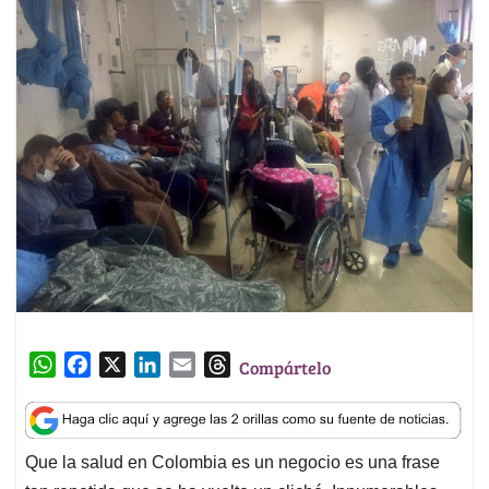
W
F
X
L
E
T
Compártelo
h
a
i
m
h
a
c
n
a
r
t
e
k
i
e
Que la salud en Colombia es un negocio es una frase
s
b
e
l
a