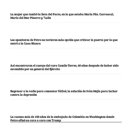
La mujer que tumbó la lista del Pacto, en la que estaba María Fda. Carrascal,
María del Mar Pizarro y “Lalis
Los opositores de Petro no tuvieron más opción que criticar la puerta por la que
entró a la Casa Blanca
Así encontraron el cuerpo del cura Camilo Torres, 60 años después de haber sido
escondido por un general del Ejército
Regresar a la radio para comentar fútbol, la solución de Iván Mejía para luchar
contra la depresión
La casona más de 100 años de la embajada de Colombia en Washington donde
Petro afinó su cara a cara con Trump