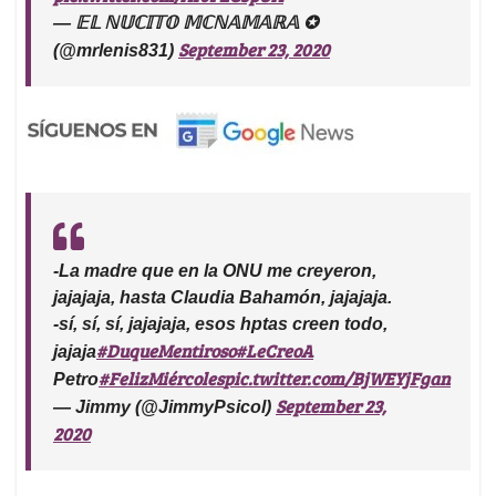
— 𝔼𝕃 ℕ𝕌ℂ𝕀𝕋𝕆 𝕄ℂℕ𝔸𝕄𝔸ℝ𝔸 ✪
September 23, 2020
(@mrlenis831)
-La madre que en la ONU me creyeron,
jajajaja, hasta Claudia Bahamón, jajajaja.
-sí, sí, sí, jajajaja, esos hptas creen todo,
#DuqueMentiroso
#LeCreoA
jajaja
#FelizMiércoles
pic.twitter.com/BjWEYjFgan
Petro
September 23,
— Jimmy (@JimmyPsicol)
2020