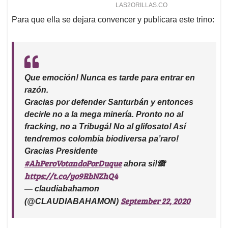
Para que ella se dejara convencer y publicara este trino:
Que emoción! Nunca es tarde para entrar en
razón.
Gracias por defender Santurbán y entonces
decirle no a la mega minería. Pronto no al
fracking, no a Tribugá! No al glifosato! Así
tendremos colombia biodiversa pa’raro!
Gracias Presidente
#AhPeroVotandoPorDuque
ahora si!🙈
https://t.co/yo9RbNZhQ4
— claudiabahamon
September 22, 2020
(@CLAUDIABAHAMON)