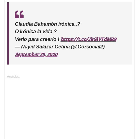
Claudia Bahamón irónica..?
O irónica la vida ?
https://t.co/JkGlVTdMR9
Verlo para creerlo !
— Nayid Salazar Cetina (@Corsocial2)
September 23, 2020
Anuncios.