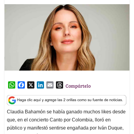
W
F
X
L
E
T
Compártelo
h
a
i
m
h
a
c
n
a
r
t
e
k
i
e
Claudia Bahamón se había ganado muchos likes desde
s
b
e
l
a
que, en el concierto Canto por Colombia, lloró en
A
o
d
d
p
o
I
s
público y manifestó sentirse engañada por Iván Duque,