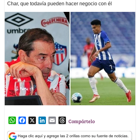
Char, que todavía pueden hacer negocio con él
W
F
X
L
E
T
Compártelo
h
a
i
m
h
a
c
n
a
r