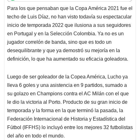
t
e
k
i
e
Para los que pensaban que la Copa América 2021 fue el
s
b
e
l
a
techo de Luis Díaz, no han visto todavía su espectacular
A
o
d
d
p
o
I
s
inicio de temporada 2022 que ilusiona a sus seguidores
p
k
n
en Portugal y en la Selección Colombia. Ya no es un
jugador correlón de banda, sino que es todo un
desequilibrante y que ya demostró su mejoría en la
definición, lo que ha aumentado su eficacia goleadora.
Luego de ser goleador de la Copea América, Lucho ya
lleva 6 goles y una asistencia en 9 partidos, sumado a
su golazo en Champions contra el AC Milán con el que
le dio la victoria al Porto. Producto de su gran inicio de
temporada y la forma en la que terminó la pasada, la
Federación Internacional de Historia y Estadística del
Fútbol (IFFHS) lo incluyó entre los mejores 32 futbolistas
del año en todo el mundo.