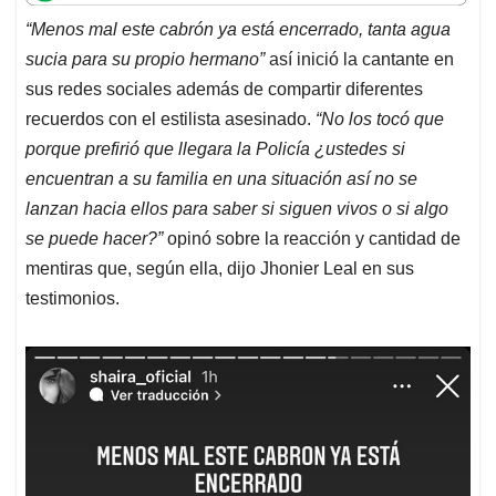
t
e
k
i
e
“Menos mal este cabrón ya está encerrado, tanta agua
s
b
e
l
a
sucia para su propio hermano”
así inició la cantante en
A
o
d
d
p
o
I
s
sus redes sociales además de compartir diferentes
p
k
n
recuerdos con el estilista asesinado.
“No los tocó que
porque prefirió que llegara la Policía ¿ustedes si
encuentran a su familia en una situación así no se
lanzan hacia ellos para saber si siguen vivos o si algo
se puede hacer?”
opinó sobre la reacción y cantidad de
mentiras que, según ella, dijo Jhonier Leal en sus
testimonios.