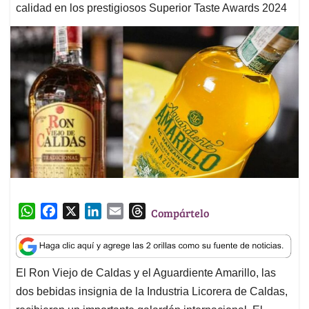
calidad en los prestigiosos Superior Taste Awards 2024
W
F
X
L
E
T
Compártelo
h
a
i
m
h
a
c
n
a
r
t
e
k
i
e
El Ron Viejo de Caldas y el Aguardiente Amarillo, las
s
b
e
l
a
dos bebidas insignia de la Industria Licorera de Caldas,
A
o
d
d