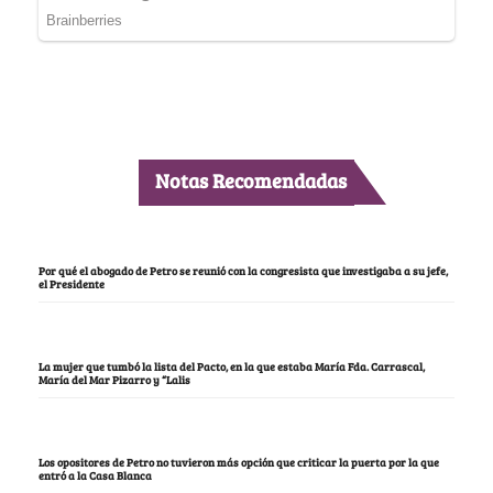
Notas Recomendadas
Por qué el abogado de Petro se reunió con la congresista que investigaba a su jefe,
el Presidente
La mujer que tumbó la lista del Pacto, en la que estaba María Fda. Carrascal,
María del Mar Pizarro y “Lalis
Los opositores de Petro no tuvieron más opción que criticar la puerta por la que
entró a la Casa Blanca