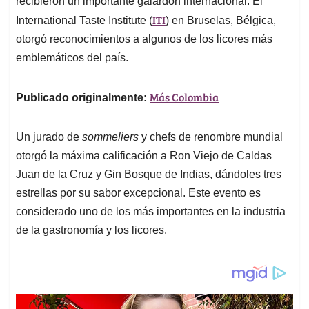
p
o
I
s
recibieron un importante galardón internacional. El
p
k
n
ITI
International Taste Institute (
) en Bruselas, Bélgica,
otorgó reconocimientos a algunos de los licores más
emblemáticos del país.
Más Colombia
Publicado originalmente:
Un jurado de
sommeliers
y chefs de renombre mundial
otorgó la máxima calificación a Ron Viejo de Caldas
Juan de la Cruz y Gin Bosque de Indias, dándoles tres
estrellas por su sabor excepcional. Este evento es
considerado uno de los más importantes en la industria
de la gastronomía y los licores.