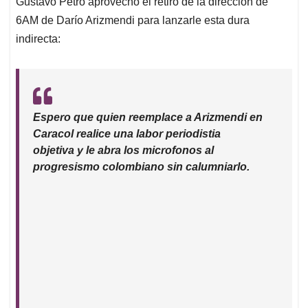
Gustavo Petro aprovechó el retiro de la dirección de
s
b
e
l
a
6AM de Darío Arizmendi para lanzarle esta dura
A
o
d
d
p
o
I
s
indirecta:
p
k
n
Espero que quien reemplace a Arizmendi en
Caracol realice una labor periodistia
objetiva y le abra los microfonos al
progresismo colombiano sin calumniarlo.