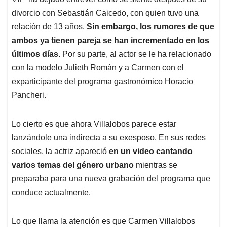
A
o
d
d
p
o
I
s
divorcio con Sebastián Caicedo, con quien tuvo una
p
k
n
relación de 13 años.
Sin embargo, los rumores de que
ambos ya tienen pareja se han incrementado en los
últimos días.
Por su parte, al actor se le ha relacionado
con la modelo Julieth Román y a Carmen con el
exparticipante del programa gastronómico Horacio
Pancheri.
Lo cierto es que ahora Villalobos parece estar
lanzándole una indirecta a su exesposo. En sus redes
sociales, la actriz apareció
en un video cantando
varios temas del género urbano
mientras se
preparaba para una nueva grabación del programa que
conduce actualmente.
Lo que llama la atención es que Carmen Villalobos