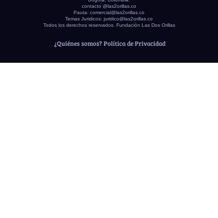
contacto @las2orillas.co
Pauta:
comercial@las2orillas.co
Temas Juridicos:
juridico@las2orillas.co
Todos los derechos reservados. Fundación Las Dos Orillas
¿Quiénes somos?
Política de Privacidad