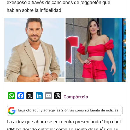
exesposo a través de canciones de reggaetón que
hablan sobre la infidelidad
W
F
X
L
E
T
Compártelo
h
a
i
m
h
a
c
n
a
r
t
e
k
i
e
La actriz que ahora se encuentra presentando ‘Top chef
s
b
e
l
a
VIP’ ha dejado entrever cómo se siente después de su