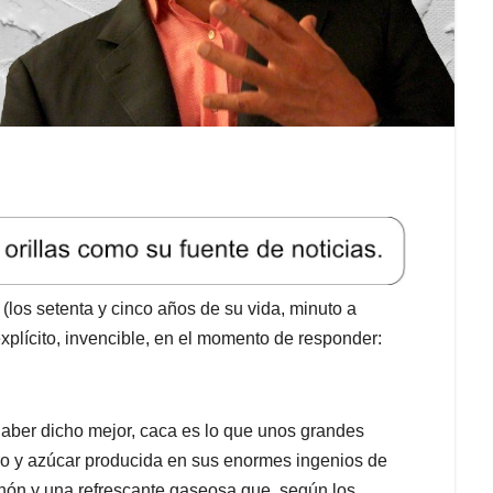
los setenta y cinco años de su vida, minuto a
 explícito, invencible, en el momento de responder:
haber dicho mejor, caca es lo que unos grandes
tro y azúcar producida en sus enormes ingenios de
hón y una refrescante gaseosa que, según los