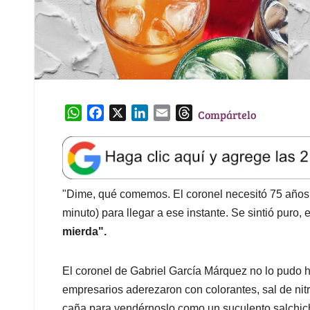
W
F
X
L
E
T
Compártelo
h
a
i
m
h
a
c
n
a
r
t
e
k
i
e
s
b
e
l
a
A
o
d
d
"Dime, qué comemos. El coronel necesitó 75 años (
p
o
I
s
minuto) para llegar a ese instante. Se sintió puro,
p
k
n
m
ierda".
El coronel de Gabriel García Márquez no lo pudo 
empresarios aderezaron con colorantes, sal de ni
caña para vendérnoslo como un suculento salchic