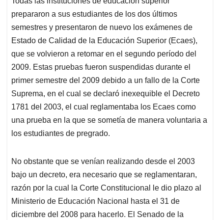
Todas las instituciones de educación superior
s
b
e
l
a
prepararon a sus estudiantes de los dos últimos
A
o
d
d
p
o
I
s
semestres y presentaron de nuevo los exámenes de
p
k
n
Estado de Calidad de la Educación Superior (Ecaes),
que se volvieron a retomar en el segundo período del
2009. Estas pruebas fueron suspendidas durante el
primer semestre del 2009 debido a un fallo de la Corte
Suprema, en el cual se declaró inexequible el Decreto
1781 del 2003, el cual reglamentaba los Ecaes como
una prueba en la que se sometía de manera voluntaria a
los estudiantes de pregrado.
No obstante que se venían realizando desde el 2003
bajo un decreto, era necesario que se reglamentaran,
razón por la cual la Corte Constitucional le dio plazo al
Ministerio de Educación Nacional hasta el 31 de
diciembre del 2008 para hacerlo. El Senado de la