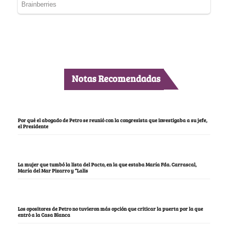
Notas Recomendadas
Por qué el abogado de Petro se reunió con la congresista que investigaba a su jefe,
el Presidente
La mujer que tumbó la lista del Pacto, en la que estaba María Fda. Carrascal,
María del Mar Pizarro y “Lalis
Los opositores de Petro no tuvieron más opción que criticar la puerta por la que
entró a la Casa Blanca