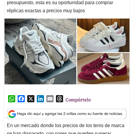
presupuesto, esta es su oportunidad para comprar
réplicas exactas a precios muy bajos
W
F
X
L
E
T
Compártelo
h
a
i
m
h
a
c
n
a
r
t
e
k
i
e
En un mercado donde los precios de los tenis de marca
s
b
e
l
a
se han disparado, con pares que pueden superar