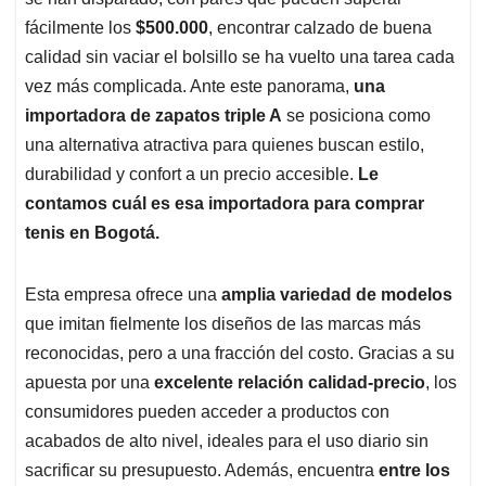
A
o
d
d
p
o
I
s
fácilmente los
$500.000
, encontrar calzado de buena
p
k
n
calidad sin vaciar el bolsillo se ha vuelto una tarea cada
vez más complicada. Ante este panorama,
una
importadora de zapatos triple A
se posiciona como
una alternativa atractiva para quienes buscan estilo,
durabilidad y confort a un precio accesible.
Le
contamos cuál es esa importadora para comprar
tenis en Bogotá.
Esta empresa ofrece una
amplia variedad de modelos
que imitan fielmente los diseños de las marcas más
reconocidas, pero a una fracción del costo. Gracias a su
apuesta por una
excelente relación calidad-precio
, los
consumidores pueden acceder a productos con
acabados de alto nivel, ideales para el uso diario sin
sacrificar su presupuesto. Además, encuentra
entre los