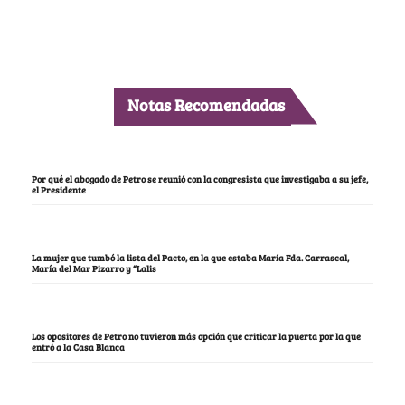
Notas Recomendadas
Por qué el abogado de Petro se reunió con la congresista que investigaba a su jefe,
el Presidente
La mujer que tumbó la lista del Pacto, en la que estaba María Fda. Carrascal,
María del Mar Pizarro y “Lalis
Los opositores de Petro no tuvieron más opción que criticar la puerta por la que
entró a la Casa Blanca