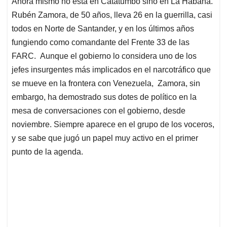
Ahora mismo no está en Catatumbo sino en La Habana.
s
b
e
l
a
Rubén Zamora, de 50 años, lleva 26 en la guerrilla, casi
A
o
d
d
p
o
I
s
todos en Norte de Santander, y en los últimos años
p
k
n
fungiendo como comandante del Frente 33 de las
FARC. Aunque el gobierno lo considera uno de los
jefes insurgentes más implicados en el narcotráfico que
se mueve en la frontera con Venezuela, Zamora, sin
embargo, ha demostrado sus dotes de político en la
mesa de conversaciones con el gobierno, desde
noviembre. Siempre aparece en el grupo de los voceros,
y se sabe que jugó un papel muy activo en el primer
punto de la agenda.