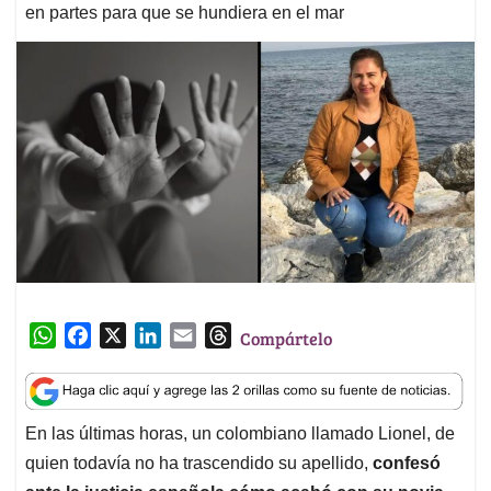
en partes para que se hundiera en el mar
W
F
X
L
E
T
Compártelo
h
a
i
m
h
a
c
n
a
r
t
e
k
i
e
En las últimas horas, un colombiano llamado Lionel, de
s
b
e
l
a
quien todavía no ha trascendido su apellido,
confesó
A
o
d
d