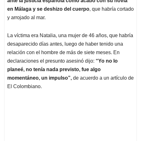
p
o
I
s
ante la justicia española cómo acabó con su novia
p
k
n
en Málaga y se deshizo del cuerpo
, que habría cortado
y arrojado al mar.
La víctima era Natalia, una mujer de 46 años, que habría
desaparecido días antes, luego de haber tenido una
relación con el hombre de más de siete meses. En
declaraciones el presunto asesinó dijo:
“Yo no lo
planeé, no tenía nada previsto, fue algo
momentáneo, un impulso”,
de acuerdo a un artículo de
El Colombiano.