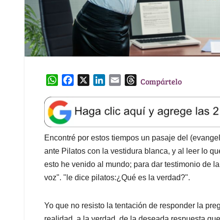
W
F
X
L
E
T
Compártelo
h
a
i
m
h
a
c
n
a
r
t
e
k
i
e
s
b
e
l
a
A
o
d
d
Encontré por estos tiempos un pasaje del (evangeli
p
o
I
s
ante Pilatos con la vestidura blanca, y al leer lo 
p
k
n
esto he venido al mundo; para dar testimonio de l
voz". "le dice pilatos:¿Qué es la verdad?".
Yo que no resisto la tentación de responder la pr
realidad, a la verdad, de la deseada respuesta q