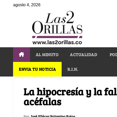
agosto 4, 2026
AL MINUTO
ACTUALIDAD
PO
ENVIA TU NOTICIA
R.I.N.
La hipocresía y la f
acéfalas
Por
José Eliécer Palomino Rojas