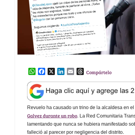
W
F
X
L
E
T
Compártelo
h
a
i
m
h
a
c
n
a
r
t
e
k
i
e
s
b
e
l
a
A
o
d
d
Revuelo ha causado un trino de la alcaldesa en e
p
o
I
s
Galvez durante un robo
. La Red Comunitaria Trans
p
k
n
lamentando que nunca se hubiera manifestado sobr
falleció al parecer por negligencia del distrito.