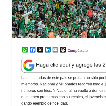
W
F
X
L
E
T
Compártelo
h
a
i
m
h
a
c
n
a
r
t
e
k
i
e
s
b
e
l
a
A
o
d
d
Las hinchadas de este país se pelean no sólo por 
p
o
I
s
miembros. Nacional y Millonarios recorren todo el
p
k
n
números son fríos. Y Nacional ha vuelto a demostra
que tienen problemas con su técnico, el jovencísi
dando ejemplo de fidelidad.