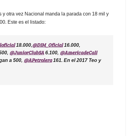
s y otra vez Nacional manda la parada con 18 mil y
00. Este es el listado:
oficial
@DIM_Oficial
18.000,
16.000,
@JuniorClubSA
@AmericadeCali
500,
6.100,
@APetrolera
gan a 500,
161. En el 2017 Teo y