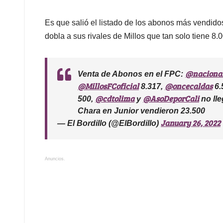
Es que salió el listado de los abonos más vendido
dobla a sus rivales de Millos que tan solo tiene 8.0
@nacional
Venta de Abonos en el FPC:
@MillosFCoficial
@oncecaldas
8.317,
6.
@cdtolima
@AsoDeporCali
500,
y
no lle
Chara en Junior vendieron 23.500
January 26, 2022
— El Bordillo (@ElBordillo)
Anuncios.