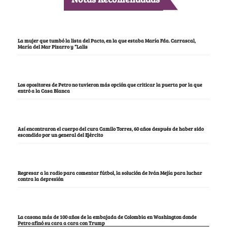
La mujer que tumbó la lista del Pacto, en la que estaba María Fda. Carrascal,
María del Mar Pizarro y “Lalis
Los opositores de Petro no tuvieron más opción que criticar la puerta por la que
entró a la Casa Blanca
Así encontraron el cuerpo del cura Camilo Torres, 60 años después de haber sido
escondido por un general del Ejército
Regresar a la radio para comentar fútbol, la solución de Iván Mejía para luchar
contra la depresión
La casona más de 100 años de la embajada de Colombia en Washington donde
Petro afinó su cara a cara con Trump