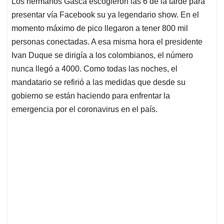
Los hermanos Gasca escogieron las 6 de la tarde para
s
b
e
l
a
presentar vía Facebook su ya legendario show. En el
A
o
d
d
p
o
I
s
momento máximo de pico llegaron a tener 800 mil
p
k
n
personas conectadas. A esa misma hora el presidente
Ivan Duque se dirigía a los colombianos, el número
nunca llegó a 4000. Como todas las noches, el
mandatario se refirió a las medidas que desde su
gobierno se están haciendo para enfrentar la
emergencia por el coronavirus en el país.