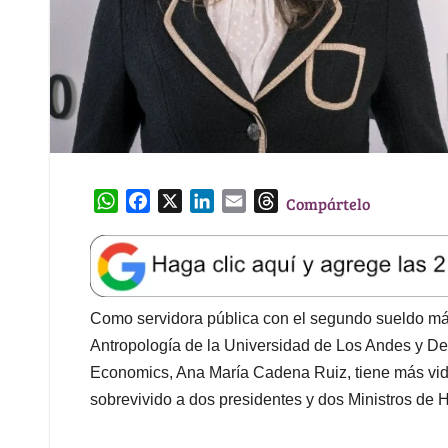
W
F
X
L
E
T
Compártelo
h
a
i
m
h
a
c
n
a
r
t
e
k
i
e
s
b
e
l
a
A
o
d
d
Como servidora pública con el segundo sueldo más
p
o
I
s
Antropología de la Universidad de Los Andes y De
p
k
n
Economics, Ana María Cadena Ruiz, tiene más vid
sobrevivido a dos presidentes y dos Ministros de