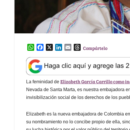
W
F
X
L
E
T
Compártelo
h
a
i
m
h
a
c
n
a
r
t
e
k
i
e
s
b
e
l
a
Elizabeth García Carrillo como in
A
o
d
d
La feminidad de
p
o
I
s
Nevada de Santa Marta, es nuestra embajadora en Bo
p
k
n
invisibilización social de los derechos de los pueb
Elizabeth es la nueva embajadora de Colombia en 
su nombramiento no lo concibe propio de ella, sin
su lucha histórica por el valor público del territo