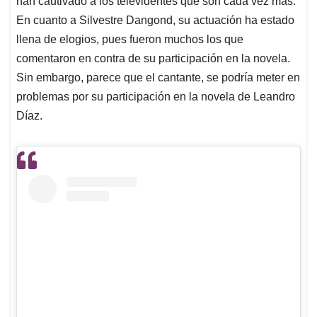
p
o
I
s
han cautivado a los televidentes que son cada vez más.
p
k
n
En cuanto a Silvestre Dangond, su actuación ha estado
llena de elogios, pues fueron muchos los que
comentaron en contra de su participación en la novela.
Sin embargo, parece que el cantante, se podría meter en
problemas por su participación en la novela de Leandro
Díaz.