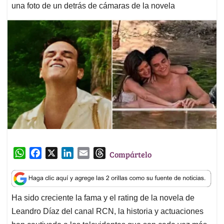
una foto de un detrás de cámaras de la novela
W
F
X
L
E
T
Compártelo
h
a
i
m
h
a
c
n
a
r
t
e
k
i
e
Ha sido creciente la fama y el rating de la novela de
s
b
e
l
a
Leandro Díaz del canal RCN, la historia y actuaciones
A
o
d
d