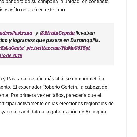
o bandera de su campaña la unidad, en contraste
s y así lo recalcó en este trino:
dresPastrana_
@EfrainCepeda
y
llevaban
ítico y logramos que pasara en Barranquilla.
eEsLaGente
pic.twitter.com/HuMoG6TSyt
!
nio de 2019
a y Pastrana fue aún más allá: se comprometió a
ento. El exsenador Roberto Gerlein, la cabeza del
ente. Por primera vez en años, parecería que el
ticipar activamente en las elecciones regionales de
oyado al candidato a la gobernación de Antioquia,