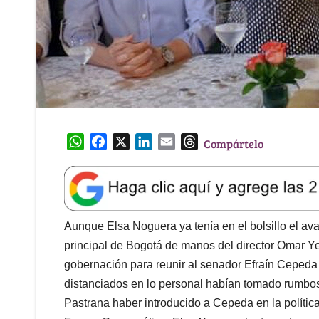
W
F
X
L
E
T
Compártelo
h
a
i
m
h
a
c
n
a
r
t
e
k
i
e
s
b
e
l
a
A
o
d
d
Aunque Elsa Noguera ya tenía en el bolsillo el ava
p
o
I
s
principal de Bogotá de manos del director Omar Yep
p
k
n
gobernación para reunir al senador Efraín Cepeda
distanciados en lo personal habían tomado rumbos
Pastrana haber introducido a Cepeda en la polític