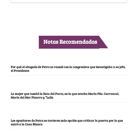
Notas Recomendadas
Por qué el abogado de Petro se reunió con la congresista que investigaba a su jefe,
el Presidente
La mujer que tumbó la lista del Pacto, en la que estaba María Fda. Carrascal,
María del Mar Pizarro y “Lalis
Los opositores de Petro no tuvieron más opción que criticar la puerta por la que
entró a la Casa Blanca