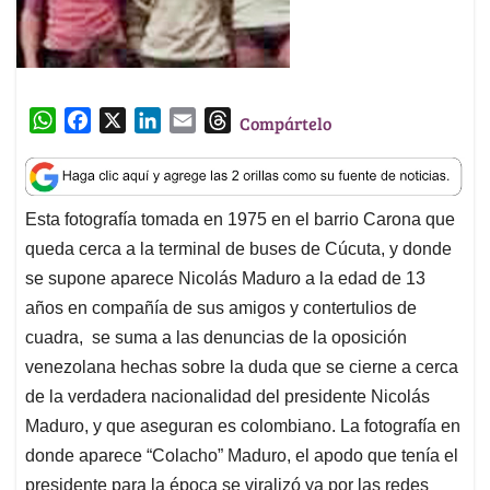
W
F
X
L
E
T
Compártelo
h
a
i
m
h
a
c
n
a
r
t
e
k
i
e
Esta fotografía tomada en 1975 en el barrio Carona que
s
b
e
l
a
queda cerca a la terminal de buses de Cúcuta, y donde
A
o
d
d
p
o
I
s
se supone aparece Nicolás Maduro a la edad de 13
p
k
n
años en compañía de sus amigos y contertulios de
cuadra, se suma a las denuncias de la oposición
venezolana hechas sobre la duda que se cierne a cerca
de la verdadera nacionalidad del presidente Nicolás
Maduro, y que aseguran es colombiano. La fotografía en
donde aparece “Colacho” Maduro, el apodo que tenía el
presidente para la época se viralizó ya por las redes