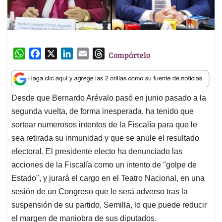
W
F
X
L
E
T
Compártelo
h
a
i
m
h
a
c
n
a
r
t
e
k
i
e
Desde que Bernardo Arévalo pasó en junio pasado a la
s
b
e
l
a
segunda vuelta, de forma inesperada, ha tenido que
A
o
d
d
p
o
I
s
sortear numerosos intentos de la Fiscalía para que le
p
k
n
sea retirada su inmunidad y que se anule el resultado
electoral. El presidente electo ha denunciado las
acciones de la Fiscalía como un intento de "golpe de
Estado", y jurará el cargo en el Teatro Nacional, en una
sesión de un Congreso que le será adverso tras la
suspensión de su partido, Semilla, lo que puede reducir
el margen de maniobra de sus diputados.