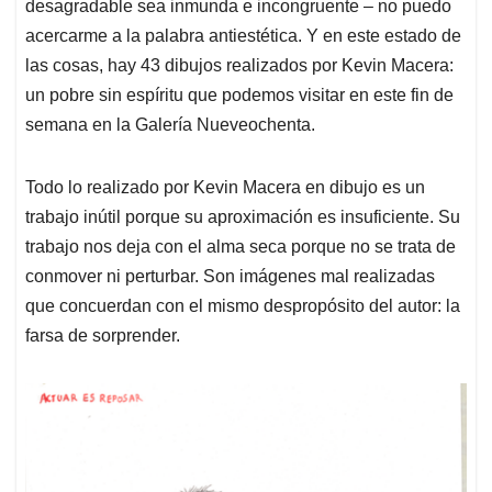
desagradable sea inmunda e incongruente – no puedo
A
o
d
d
p
o
I
s
acercarme a la palabra antiestética. Y en este estado de
p
k
n
las cosas, hay 43 dibujos realizados por Kevin Macera:
un pobre sin espíritu que podemos visitar en este fin de
semana en la Galería Nueveochenta.
Todo lo realizado por Kevin Macera en dibujo es un
trabajo inútil porque su aproximación es insuficiente. Su
trabajo nos deja con el alma seca porque no se trata de
conmover ni perturbar. Son imágenes mal realizadas
que concuerdan con el mismo despropósito del autor: la
farsa de sorprender.