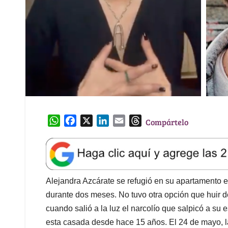
W
F
X
L
E
T
Compártelo
h
a
i
m
h
a
c
n
a
r
t
e
k
i
e
s
b
e
l
a
A
o
d
d
Alejandra Azcárate se refugió en su apartamento 
p
o
I
s
durante dos meses. No tuvo otra opción que huir 
p
k
n
cuando salió a la luz el narcolío que salpicó a su
esta casada desde hace 15 años. El 24 de mayo, la 