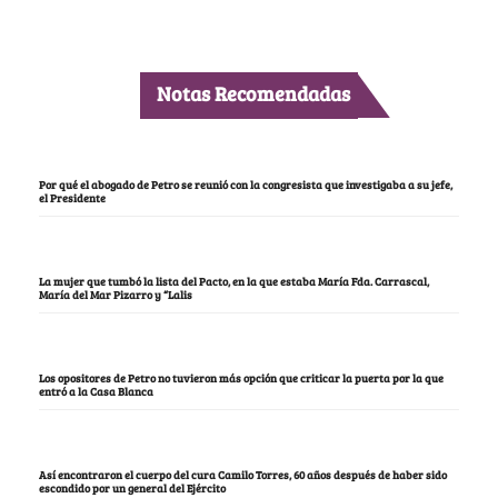
Notas Recomendadas
Por qué el abogado de Petro se reunió con la congresista que investigaba a su jefe,
el Presidente
La mujer que tumbó la lista del Pacto, en la que estaba María Fda. Carrascal,
María del Mar Pizarro y “Lalis
Los opositores de Petro no tuvieron más opción que criticar la puerta por la que
entró a la Casa Blanca
Así encontraron el cuerpo del cura Camilo Torres, 60 años después de haber sido
escondido por un general del Ejército