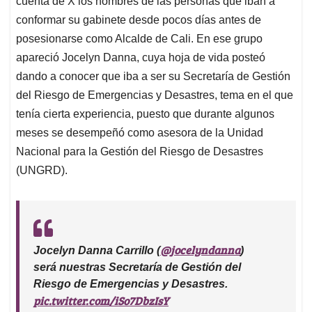
cuenta de X los nombres de las personas que iban a
A
o
d
d
p
o
I
s
conformar su gabinete desde pocos días antes de
p
k
n
posesionarse como Alcalde de Cali. En ese grupo
apareció Jocelyn Danna, cuya hoja de vida posteó
dando a conocer que iba a ser su Secretaría de Gestión
del Riesgo de Emergencias y Desastres, tema en el que
tenía cierta experiencia, puesto que durante algunos
meses se desempeñó como asesora de la Unidad
Nacional para la Gestión del Riesgo de Desastres
(UNGRD).
@jocelyndanna
Jocelyn Danna Carrillo (
)
será nuestras Secretaría de Gestión del
Riesgo de Emergencias y Desastres.
pic.twitter.com/iSo7DbzIsY