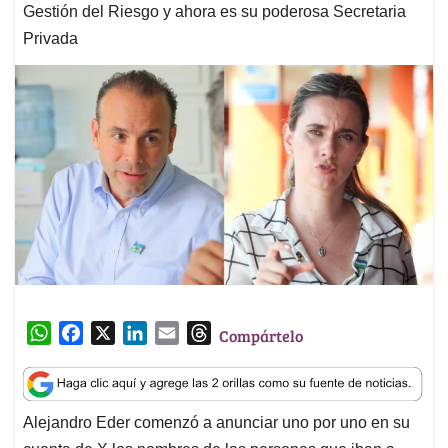
Gestión del Riesgo y ahora es su poderosa Secretaria
Privada
W
F
X
L
E
T
Compártelo
h
a
i
m
h
a
c
n
a
r
t
e
k
i
e
Alejandro Eder comenzó a anunciar uno por uno en su
s
b
e
l
a