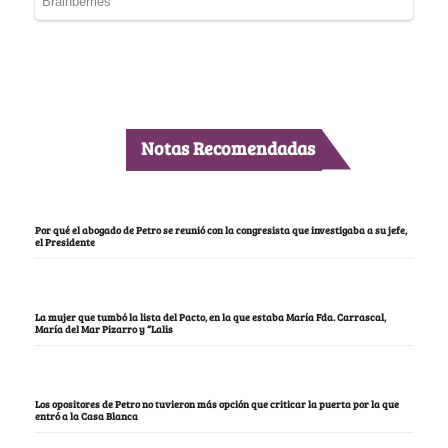
Notas Recomendadas
Por qué el abogado de Petro se reunió con la congresista que investigaba a su jefe,
el Presidente
La mujer que tumbó la lista del Pacto, en la que estaba María Fda. Carrascal,
María del Mar Pizarro y “Lalis
Los opositores de Petro no tuvieron más opción que criticar la puerta por la que
entró a la Casa Blanca