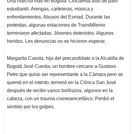
Una marcha más en Bogotá. Cincuenta días de paro
s
b
e
l
a
estudiantil. Arengas, carteleras, música y
A
o
d
d
p
o
I
s
enfrentamientos. Abusos del Esmad. Durante las
p
k
n
protestas, algunas estaciones de TransMilenio
terminaron afectadas. Jóvenes detenidos. Algunos
heridos. Les denuncias no se hicieron esperar.
Margarita Cuesta, hija del precandidato a la Alcaldía de
Bogotá José Cuesta, un hombre cercano a Gustavo
Petro que quiso ser representante a la Cámara pero se
quemó en el intento, terminó en la Clínica San José
después de recibir varios bolillazos, algunos en la
cabeza, con un trauma craneoencefálico. Perdió el
sentido por los golpes.