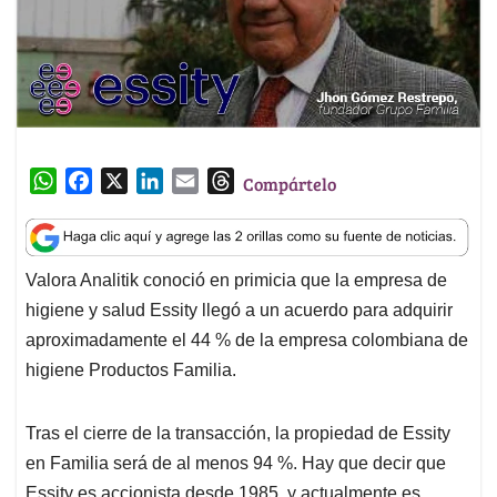
W
F
X
L
E
T
Compártelo
h
a
i
m
h
a
c
n
a
r
t
e
k
i
e
Valora Analitik conoció en primicia que la empresa de
s
b
e
l
a
higiene y salud Essity llegó a un acuerdo para adquirir
A
o
d
d
p
o
I
s
aproximadamente el 44 % de la empresa colombiana de
p
k
n
higiene Productos Familia.
Tras el cierre de la transacción, la propiedad de Essity
en Familia será de al menos 94 %. Hay que decir que
Essity es accionista desde 1985, y actualmente es