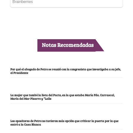
Notas Recomendadas
Por qué el abogado de Petro se reunió con la congresista que investigaba a su jefe,
el Presidente
La mujer que tumbó la lista del Pacto, en la que estaba María Fda. Carrascal,
María del Mar Pizarro y “Lalis
Los opositores de Petro no tuvieron más opción que criticar la puerta por la que
entró a la Casa Blanca