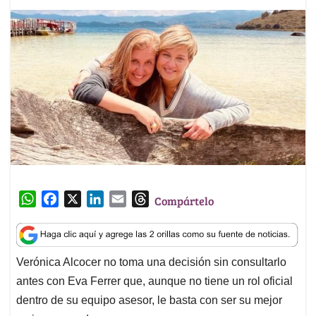
W
F
X
L
E
T
Compártelo
h
a
i
m
h
a
c
n
a
r
t
e
k
i
e
Verónica Alcocer no toma una decisión sin consultarlo
s
b
e
l
a
antes con Eva Ferrer que, aunque no tiene un rol oficial
A
o
d
d
p
o
I
s
dentro de su equipo asesor, le basta con ser su mejor