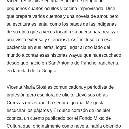
Vicenta Siosi vive en una especie de refugio de
s
b
e
l
a
pequeños cuartos ocultos y cocina improvisada. Dice
A
o
d
d
p
o
I
s
que prepara varios cuentos y una novela de amor, pero
p
k
n
su escritura es lenta, como los pasos de las indígenas
de su etnia que a veces tocan a su puerta para realizar
una visita extensa y silenciosa. Así, incluso con esa
paciencia en sus letras, logró llegar al otro lado del
mundo a contar esas historias wayuú que ha escuchado
desde que nació en San Antonio de Pancho, ranchería,
en la mitad de la Guajira.
Vicenta María Siosi es comunicadora y periodista de
profesión pero escritora de oficio. Llevó sus obras
Cerezas en verano, La señora iguana, Me gusta
escuchar los pájaros y El dulce corazón de los piel
cobriza, un cuento publicado por el Fondo Mixto de
Cultura que, originalmente como novela, había obtenido