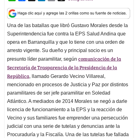
h
a
i
m
h
a
c
n
a
r
t
e
k
i
e
Una de las batallas que libró Gustavo Morales desde la
s
b
e
l
a
Superintendencia fue contra la EPS Salud Andina que
A
o
d
d
p
o
I
s
opera en Barranquilla y que lo tiene con una orden de
p
k
n
arresto vigente. Su dueño y principal socio es un
comunicación de la
presunto líder paramilitar, según
Secretaría de Trasparencia de la Presidencia de la
República
, llamado Gerardo Vecino Villareal,
mencionado en procesos de Justicia y Paz por distintos
paramilitares de ser jefe paramilitar en Soledad
Atlántico. A mediados de 2014 Morales se negó a darle
licencia de funcionamiento a la EPS y la reacción de
Vecino y sus familiares fue emprender una persecución
judicial con una serie de tutelas y denuncias ante la
Procuraduría y la Fiscalía. Una de las tutelas fue fallada