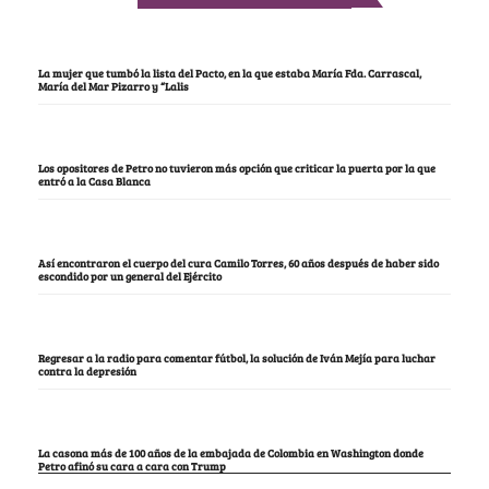
La mujer que tumbó la lista del Pacto, en la que estaba María Fda. Carrascal,
María del Mar Pizarro y “Lalis
Los opositores de Petro no tuvieron más opción que criticar la puerta por la que
entró a la Casa Blanca
Así encontraron el cuerpo del cura Camilo Torres, 60 años después de haber sido
escondido por un general del Ejército
Regresar a la radio para comentar fútbol, la solución de Iván Mejía para luchar
contra la depresión
La casona más de 100 años de la embajada de Colombia en Washington donde
Petro afinó su cara a cara con Trump