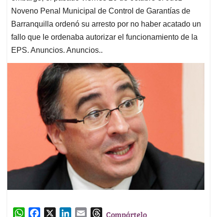
Noveno Penal Municipal de Control de Garantías de
Barranquilla ordenó su arresto por no haber acatado un
fallo que le ordenaba autorizar el funcionamiento de la
EPS. Anuncios. Anuncios..
W
F
X
L
E
T
Compártelo