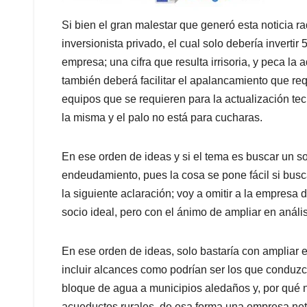
Si bien el gran malestar que generó esta noticia r
inversionista privado, el cual solo debería invertir
empresa; una cifra que resulta irrisoria, y peca la 
también deberá facilitar el apalancamiento que re
equipos que se requieren para la actualización tec
la misma y el palo no está para cucharas.
En ese orden de ideas y si el tema es buscar un s
endeudamiento, pues la cosa se pone fácil si bus
la siguiente aclaración; voy a omitir a la empresa 
socio ideal, pero con el ánimo de ampliar en anális
En ese orden de ideas, solo bastaría con ampliar e
incluir alcances como podrían ser los que conduzca
bloque de agua a municipios aledaños y, por qué n
acueductos rurales, de esa forma una empresa ne