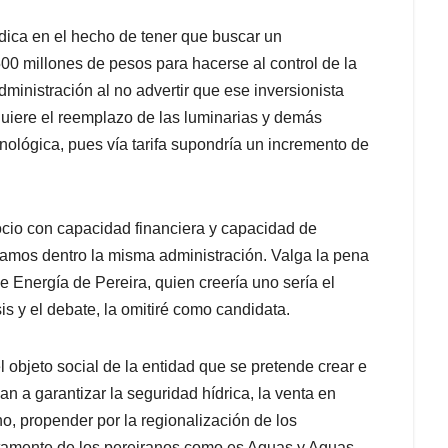
adica en el hecho de tener que buscar un
 500 millones de pesos para hacerse al control de la
administración al no advertir que ese inversionista
quiere el reemplazo de las luminarias y demás
nológica, pues vía tarifa supondría un incremento de
ocio con capacidad financiera y capacidad de
camos dentro la misma administración. Valga la pena
de Energía de Pereira, quien creería uno sería el
is y el debate, la omitiré como candidata.
l objeto social de la entidad que se pretende crear e
n a garantizar la seguridad hídrica, la venta en
o, propender por la regionalización de los
tamente de los pereiranos como es Aguas y Aguas