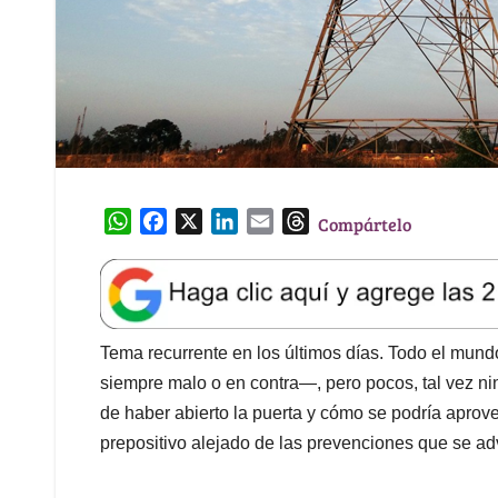
W
F
X
L
E
T
Compártelo
h
a
i
m
h
a
c
n
a
r
t
e
k
i
e
s
b
e
l
a
A
o
d
d
Tema recurrente en los últimos días. Todo el mund
p
o
I
s
siempre malo o en contra—, pero pocos, tal vez ni
p
k
n
de haber abierto la puerta y cómo se podría aprove
prepositivo alejado de las prevenciones que se ad