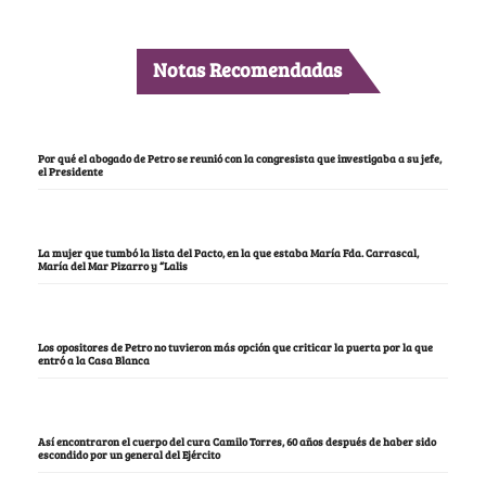
Notas Recomendadas
Por qué el abogado de Petro se reunió con la congresista que investigaba a su jefe,
el Presidente
La mujer que tumbó la lista del Pacto, en la que estaba María Fda. Carrascal,
María del Mar Pizarro y “Lalis
Los opositores de Petro no tuvieron más opción que criticar la puerta por la que
entró a la Casa Blanca
Así encontraron el cuerpo del cura Camilo Torres, 60 años después de haber sido
escondido por un general del Ejército