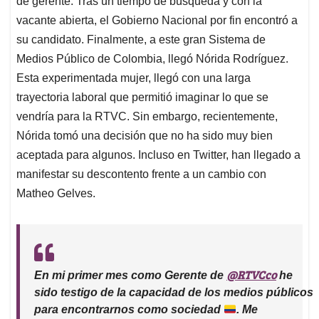
p
o
I
s
de gerente. Tras un tiempo de búsqueda y con la
p
k
n
vacante abierta, el Gobierno Nacional por fin encontró a
su candidato. Finalmente, a este gran Sistema de
Medios Público de Colombia, llegó Nórida Rodríguez.
Esta experimentada mujer, llegó con una larga
trayectoria laboral que permitió imaginar lo que se
vendría para la RTVC. Sin embargo, recientemente,
Nórida tomó una decisión que no ha sido muy bien
aceptada para algunos. Incluso en Twitter, han llegado a
manifestar su descontento frente a un cambio con
Matheo Gelves.
@RTVCco
En mi primer mes como Gerente de
he
sido testigo de la capacidad de los medios públicos
para encontrarnos como sociedad
. Me