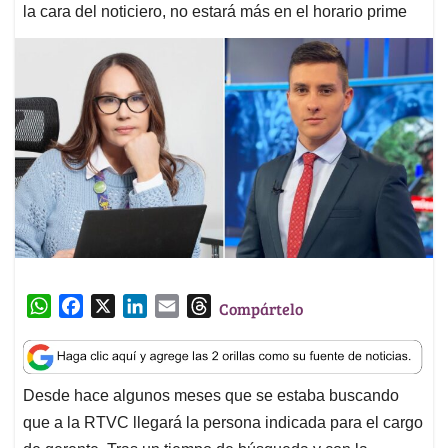
la cara del noticiero, no estará más en el horario prime
W
F
X
L
E
T
Compártelo
h
a
i
m
h
a
c
n
a
r
t
e
k
i
e
Desde hace algunos meses que se estaba buscando
s
b
e
l
a
que a la RTVC llegará la persona indicada para el cargo
A
o
d
d