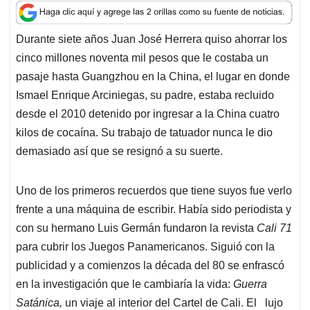
a
c
n
a
r
t
e
k
i
e
Durante siete años Juan José Herrera quiso ahorrar los
s
b
e
l
a
cinco millones noventa mil pesos que le costaba un
A
o
d
d
p
o
I
s
pasaje hasta Guangzhou en la China, el lugar en donde
p
k
n
Ismael Enrique Arciniegas, su padre, estaba recluido
desde el 2010 detenido por ingresar a la China cuatro
kilos de cocaína. Su trabajo de tatuador nunca le dio
demasiado así que se resignó a su suerte.
Uno de los primeros recuerdos que tiene suyos fue verlo
frente a una máquina de escribir. Había sido periodista y
con su hermano Luis Germán fundaron la revista
Cali 71
para cubrir los Juegos Panamericanos. Siguió con la
publicidad y a comienzos la década del 80 se enfrascó
en la investigación que le cambiaría la vida:
Guerra
Satánica,
un viaje al interior del Cartel de Cali. El lujo