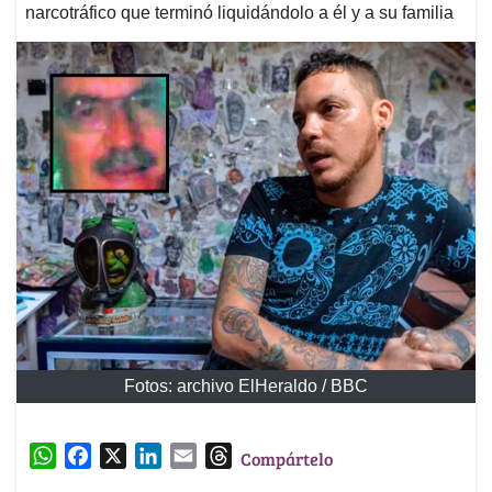
narcotráfico que terminó liquidándolo a él y a su familia
Fotos: archivo ElHeraldo / BBC
W
F
X
L
E
T
Compártelo
h
a
i
m
h