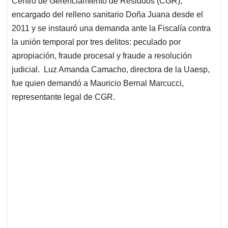
p
o
I
s
Centro de Gerenciamiento de Residuos (CGR),
p
k
n
encargado del relleno sanitario Doña Juana desde el
2011 y se instauró una demanda ante la Fiscalía contra
la unión temporal por tres delitos: peculado por
apropiación, fraude procesal y fraude a resolución
judicial. Luz Amanda Camacho, directora de la Uaesp,
fue quien demandó a Mauricio Bernal Marcucci,
representante legal de CGR.