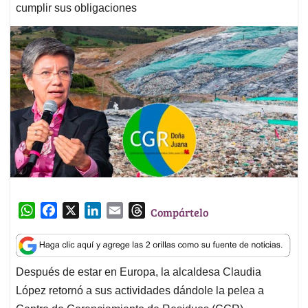
cumplir sus obligaciones
W
F
X
L
E
T
Compártelo
h
a
i
m
h
a
c
n
a
r
t
e
k
i
e
Después de estar en Europa, la alcaldesa Claudia
s
b
e
l
a
López retornó a sus actividades dándole la pelea a
A
o
d
d