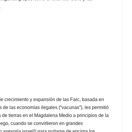
.
de crecimiento y expansión de las Farc, basada en
os de las economías ilegales (“vacunas”), les permitió
s de tierras en el Magdalena Medio a principios de la
uego, cuando se convirtieron en grandes
on asesoría israelí) para quitarse de encima los