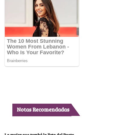
Notas Recomendadas
La mujer que tumbó la lista del Pacto,