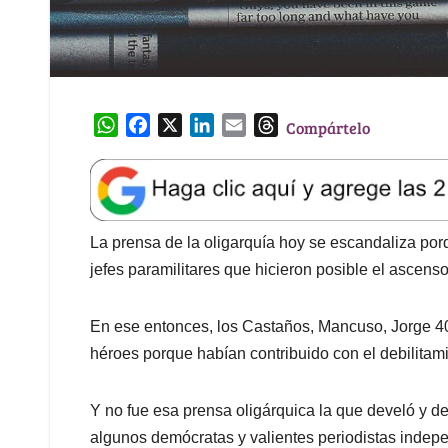
W
F
X
L
E
T
Compártelo
h
a
i
m
h
a
c
n
a
r
t
e
k
i
e
s
b
e
l
a
A
o
d
d
La prensa de la oligarquía hoy se escandaliza por
p
o
I
s
jefes paramilitares que hicieron posible el ascens
p
k
n
En ese entonces, los Castaños, Mancuso, Jorge 40
héroes porque habían contribuido con el debilitamie
Y no fue esa prensa oligárquica la que develó y de
algunos demócratas y valientes periodistas indepe