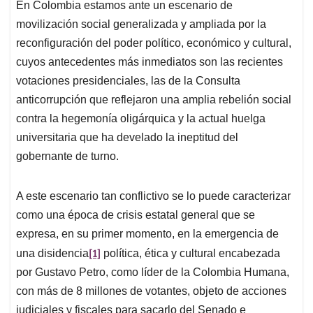
En Colombia estamos ante un escenario de
s
b
e
l
a
A
o
d
d
movilización social generalizada y ampliada por la
p
o
I
s
reconfiguración del poder político, económico y cultural,
p
k
n
cuyos antecedentes más inmediatos son las recientes
votaciones presidenciales, las de la Consulta
anticorrupción que reflejaron una amplia rebelión social
contra la hegemonía oligárquica y la actual huelga
universitaria que ha develado la ineptitud del
gobernante de turno.
A este escenario tan conflictivo se lo puede caracterizar
como una época de crisis estatal general que se
expresa, en su primer momento, en la emergencia de
[1]
una disidencia
política, ética y cultural encabezada
por Gustavo Petro, como líder de la Colombia Humana,
con más de 8 millones de votantes, objeto de acciones
judiciales y fiscales para sacarlo del Senado e