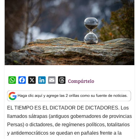
W
F
X
L
E
T
Compártelo
h
a
i
m
h
a
c
n
a
r
t
e
k
i
e
EL TIEMPO ES EL DICTADOR DE DICTADORES. Los
s
b
e
l
a
llamados sátrapas (antiguos gobernadores de provincias
A
o
d
d
p
o
I
s
Persas) o dictadores, de regímenes políticos, totalitarios
p
k
n
y antidemocráticos se quedan en pañales frente a la