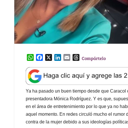
W
F
X
L
E
T
Compártelo
h
a
i
m
h
a
c
n
a
r
t
e
k
i
e
s
b
e
l
a
A
o
d
d
Ya ha pasado un buen tiempo desde que Caracol de
p
o
I
s
presentadora Mónica Rodríguez. Y es que, supuest
p
k
n
en el área de entretenimiento por lo que ya no ha
aquel momento. En redes circuló mucho el rumor d
contra de la mujer debido a sus ideologías política