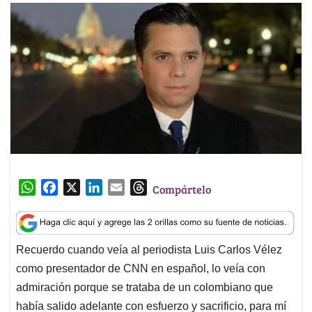
W
F
X
L
E
T
Compártelo
h
a
i
m
h
a
c
n
a
r
t
e
k
i
e
Recuerdo cuando veía al periodista Luis Carlos Vélez
s
b
e
l
a
como presentador de CNN en español, lo veía con
A
o
d
d
p
o
I
s
admiración porque se trataba de un colombiano que
p
k
n
había salido adelante con esfuerzo y sacrificio, para mí