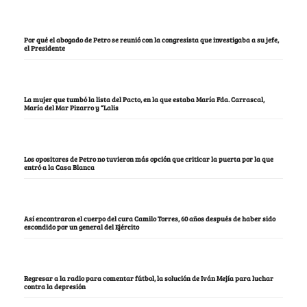
Por qué el abogado de Petro se reunió con la congresista que investigaba a su jefe,
el Presidente
La mujer que tumbó la lista del Pacto, en la que estaba María Fda. Carrascal,
María del Mar Pizarro y “Lalis
Los opositores de Petro no tuvieron más opción que criticar la puerta por la que
entró a la Casa Blanca
Así encontraron el cuerpo del cura Camilo Torres, 60 años después de haber sido
escondido por un general del Ejército
Regresar a la radio para comentar fútbol, la solución de Iván Mejía para luchar
contra la depresión