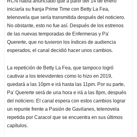
RCN había anunciado que a partir del 14 de enero
s
b
e
l
a
iniciaría su franja Prime Time con Betty La Fea,
A
o
d
d
p
o
I
s
telenovela que sería transmitida después del noticiero.
p
k
n
No obstante, esto no fue así. Después de los estrenos
de las nuevas temporadas de Enfermeras y Pa'
Quererte, que no tuvieron los índices de audiencia
esperados, el canal decidió hacer unos cambios.
La repetición de Betty La Fea, que tampoco logró
cautivar a los televidentes como lo hizo en 2019,
quedará a las 10pm e irá hasta las 11pm. Por su parte,
Pa' Quererte será de una hora e irá a las 8pm, después
del noticiero. El canal espera con estos cambios lograr
un repunte frente a Pasión de Gavilanes, telenovela
repetida por Caracol que se encuentra en sus últimos
capítulos.