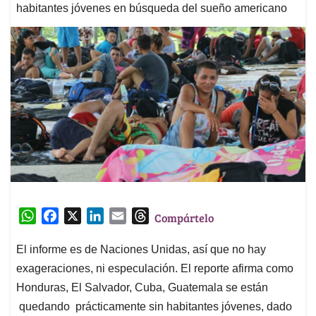
habitantes jóvenes en búsqueda del sueño americano
W
F
X
L
E
T
Compártelo
h
a
i
m
h
a
c
n
a
r
El informe es de Naciones Unidas, así que no hay
t
e
k
i
e
exageraciones, ni especulación. El reporte afirma como
s
b
e
l
a
Honduras, El Salvador, Cuba, Guatemala se están
A
o
d
d
quedando prácticamente sin habitantes jóvenes, dado