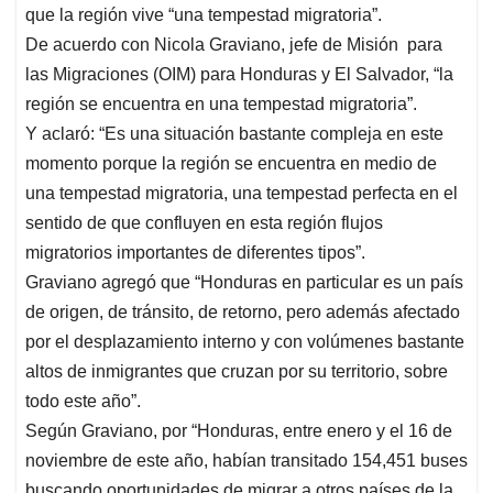
p
o
I
s
que la región vive “una tempestad migratoria”.
p
k
n
De acuerdo con Nicola Graviano, jefe de Misión para
las Migraciones (OIM) para Honduras y El Salvador, “la
región se encuentra en una tempestad migratoria”.
Y aclaró: “Es una situación bastante compleja en este
momento porque la región se encuentra en medio de
una tempestad migratoria, una tempestad perfecta en el
sentido de que confluyen en esta región flujos
migratorios importantes de diferentes tipos”.
Graviano agregó que “Honduras en particular es un país
de origen, de tránsito, de retorno, pero además afectado
por el desplazamiento interno y con volúmenes bastante
altos de inmigrantes que cruzan por su territorio, sobre
todo este año”.
Según Graviano, por “Honduras, entre enero y el 16 de
noviembre de este año, habían transitado 154,451 buses
buscando oportunidades de migrar a otros países de la