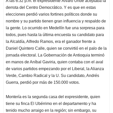
A las 6:32 p.m. el expresidente Álvaro Uribe aceptaba la
s
b
e
l
a
derrota del Centro Democrático. Y es que en estas
A
o
d
d
p
o
I
s
elecciones perdió varios fortines políticos donde su
p
k
n
nombre y su partido tienen gran influencia y respaldo de
la gente. Lo ocurrido en Medellín fue una sorpresa para
todos, pues hasta la última encuesta su candidato para
la Alcaldía, Alfredo Ramos, era el ganador frente a
Daniel Quintero Calle, quien se convirtió en el palo de la
jornada electoral. La Gobernación de Antioquia terminó
en manos de Aníbal Gaviria, quien contaba con el aval
de varios partidos empezando por el Liberal, la Alianza
Verde, Cambio Radical y la U. Su candidato, Andrés
Guerra, perdió por más de 150.000 votos.
Montería es la segunda casa del expresidente, quien
tiene su finca El Ubérrimo en el departamento y ha
tenido mucho arraigo en la región; sin embargo, su