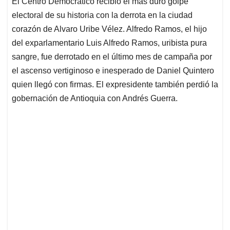
El Centro Democrático recibió el más duro golpe
s
b
e
l
a
electoral de su historia con la derrota en la ciudad
A
o
d
d
p
o
I
s
corazón de Alvaro Uribe Vélez. Alfredo Ramos, el hijo
p
k
n
del exparlamentario Luis Alfredo Ramos, uribista pura
sangre, fue derrotado en el último mes de campaña por
el ascenso vertiginoso e inesperado de Daniel Quintero
quien llegó con firmas. El expresidente también perdió la
gobernación de Antioquia con Andrés Guerra.