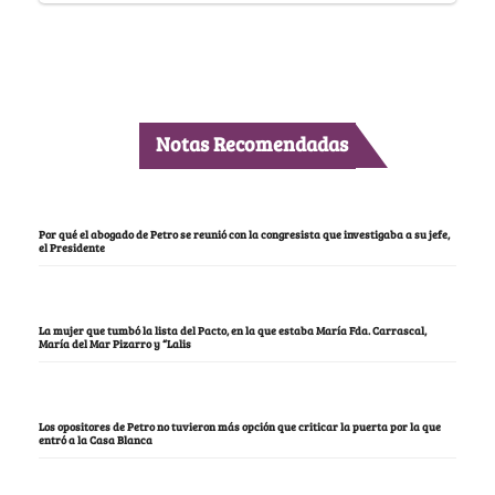
Notas Recomendadas
Por qué el abogado de Petro se reunió con la congresista que investigaba a su jefe,
el Presidente
La mujer que tumbó la lista del Pacto, en la que estaba María Fda. Carrascal,
María del Mar Pizarro y “Lalis
Los opositores de Petro no tuvieron más opción que criticar la puerta por la que
entró a la Casa Blanca