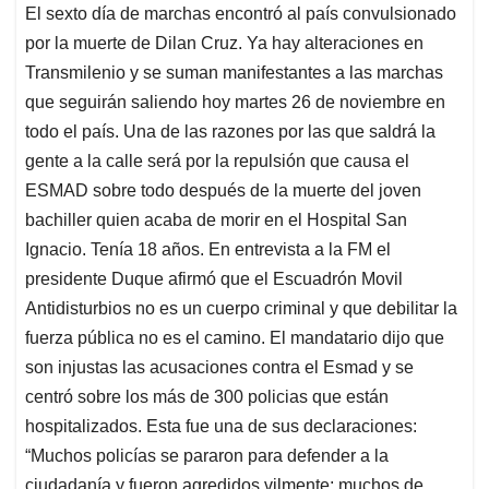
El sexto día de marchas encontró al país convulsionado
s
b
e
l
a
por la muerte de Dilan Cruz. Ya hay alteraciones en
A
o
d
d
p
o
I
s
Transmilenio y se suman manifestantes a las marchas
p
k
n
que seguirán saliendo hoy martes 26 de noviembre en
todo el país. Una de las razones por las que saldrá la
gente a la calle será por la repulsión que causa el
ESMAD sobre todo después de la muerte del joven
bachiller quien acaba de morir en el Hospital San
Ignacio. Tenía 18 años. En entrevista a la FM el
presidente Duque afirmó que el Escuadrón Movil
Antidisturbios no es un cuerpo criminal y que debilitar la
fuerza pública no es el camino. El mandatario dijo que
son injustas las acusaciones contra el Esmad y se
centró sobre los más de 300 policias que están
hospitalizados. Esta fue una de sus declaraciones:
“Muchos policías se pararon para defender a la
ciudadanía y fueron agredidos vilmente; muchos de