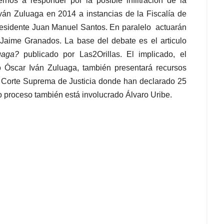
rnos a responder por la posible infiltración de la
án Zuluaga en 2014 a instancias de la Fiscalía de
esidente Juan Manuel Santos. En paralelo actuarán
Jaime Granados. La base del debate es el articulo
luaga?
publicado por Las2Orillas. El implicado, el
o Óscar Iván Zuluaga, también presentará recursos
 la Corte Suprema de Justicia donde han declarado 25
yo proceso también está involucrado Álvaro Uribe.