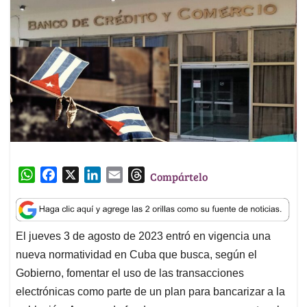
W
F
X
L
E
T
Compártelo
h
a
i
m
h
a
c
n
a
r
t
e
k
i
e
El jueves 3 de agosto de 2023 entró en vigencia una
s
b
e
l
a
nueva normatividad en Cuba que busca, según el
A
o
d
d
p
o
I
s
Gobierno, fomentar el uso de las transacciones
p
k
n
electrónicas como parte de un plan para bancarizar a la