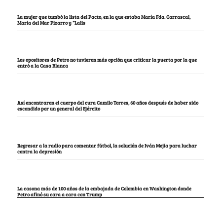
La mujer que tumbó la lista del Pacto, en la que estaba María Fda. Carrascal,
María del Mar Pizarro y “Lalis
Los opositores de Petro no tuvieron más opción que criticar la puerta por la que
entró a la Casa Blanca
Así encontraron el cuerpo del cura Camilo Torres, 60 años después de haber sido
escondido por un general del Ejército
Regresar a la radio para comentar fútbol, la solución de Iván Mejía para luchar
contra la depresión
La casona más de 100 años de la embajada de Colombia en Washington donde
Petro afinó su cara a cara con Trump