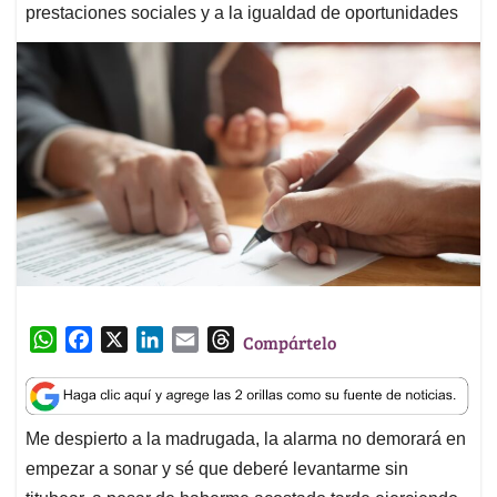
prestaciones sociales y a la igualdad de oportunidades
W
F
X
L
E
T
Compártelo
h
a
i
m
h
a
c
n
a
r
t
e
k
i
e
Me despierto a la madrugada, la alarma no demorará en
s
b
e
l
a
empezar a sonar y sé que deberé levantarme sin
A
o
d
d