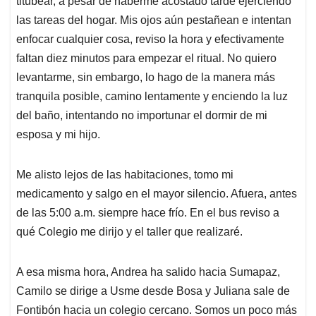
p
o
I
s
titubear, a pesar de haberme acostado tarde ejerciendo
p
k
n
las tareas del hogar. Mis ojos aún pestañean e intentan
enfocar cualquier cosa, reviso la hora y efectivamente
faltan diez minutos para empezar el ritual. No quiero
levantarme, sin embargo, lo hago de la manera más
tranquila posible, camino lentamente y enciendo la luz
del baño, intentando no importunar el dormir de mi
esposa y mi hijo.
Me alisto lejos de las habitaciones, tomo mi
medicamento y salgo en el mayor silencio. Afuera, antes
de las 5:00 a.m. siempre hace frío. En el bus reviso a
qué Colegio me dirijo y el taller que realizaré.
A esa misma hora, Andrea ha salido hacia Sumapaz,
Camilo se dirige a Usme desde Bosa y Juliana sale de
Fontibón hacia un colegio cercano. Somos un poco más