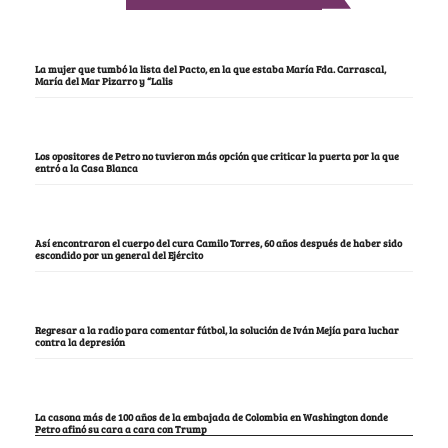
La mujer que tumbó la lista del Pacto, en la que estaba María Fda. Carrascal,
María del Mar Pizarro y “Lalis
Los opositores de Petro no tuvieron más opción que criticar la puerta por la que
entró a la Casa Blanca
Así encontraron el cuerpo del cura Camilo Torres, 60 años después de haber sido
escondido por un general del Ejército
Regresar a la radio para comentar fútbol, la solución de Iván Mejía para luchar
contra la depresión
La casona más de 100 años de la embajada de Colombia en Washington donde
Petro afinó su cara a cara con Trump