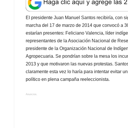
t
e
k
i
e
s
b
e
l
a
A
o
d
d
El presidente Juan Manuel Santos recibiría, con sig
p
o
I
s
marcha del 17 de marzo de 2014 que convocó a 30 
p
k
n
estarían presentes: Feliciano Valencia, líder indí
representantes de la Asociación Nacional de Res
presidente de la Organización Nacional de Indíge
Agropecuaria. Se pondrían sobre la mesa los incu
2013 y que motivaron las nuevas protestas. Santos
claramente esta vez lo haría para intentar evitar u
político en plena campaña reeleccionista.
Anuncios.