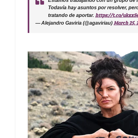
Estamos trabajando con un grupo de i
Todavía hay asuntos por resolver, per
https://t.co/ukxx
tratando de aportar.
March 25, 
— Alejandro Gaviria (@agaviriau)