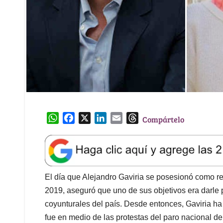
W
F
X
L
E
T
Compártelo
h
a
i
m
h
a
c
n
a
r
t
e
k
i
e
s
b
e
l
a
A
o
d
d
El día que Alejandro Gaviria se posesionó como rec
p
o
I
s
2019, aseguró que uno de sus objetivos era darle p
p
k
n
coyunturales del país. Desde entonces, Gaviria ha
fue en medio de las protestas del paro nacional d